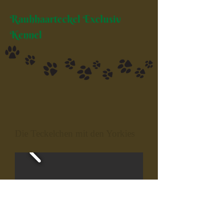
Rauhhaarteckel Exclusiv
Kennel
Die Teckelchen mit den Yorkies