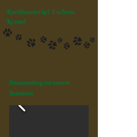
Rauhhaarteckel Exclusiv
Kennel
Fotosammlung von unseren
Teckelchen