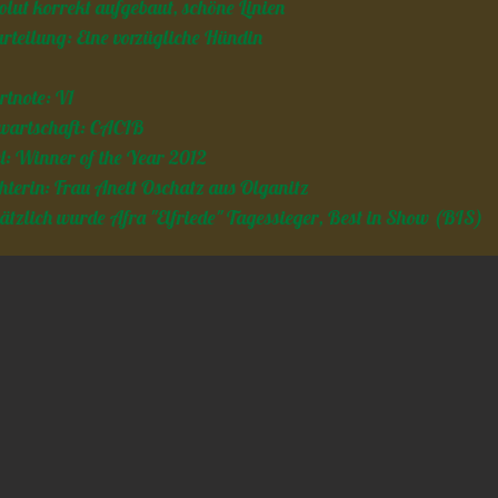
olut korrekt aufgebaut, schöne Linien
rteilung: Eine vorzügliche Hündin
tnote: V1
wartschaft: CACIB
el: Winner of the Year 2012
hterin: Frau Anett Oschatz aus Olganitz
ätzlich wurde Afra "Elfriede" Tagessieger, Best in Show (BIS)