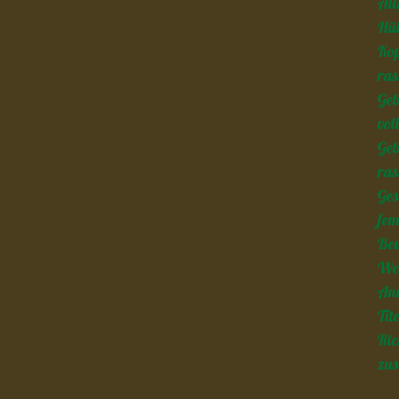
All
Hüb
Kop
ras
Geb
vol
Ge
ras
Ges
fem
Beu
Wer
An
Tit
Ric
zus