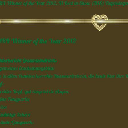
V Winner of the Year 2012, V1 Best in Show (BIS) Tagessiege
RV Winner of the Year 2012
hterbericht Gesamteindruck:
gemeines Erscheinungsbild:
e in allen Punkten korrekte Rassevertreterin, die heute hier ihre 
f:
rekter Kopf, gut eingesetzte Augen,
öne Fangpartie
iss:
lzahnige Schere
bäude/Gangwerk: