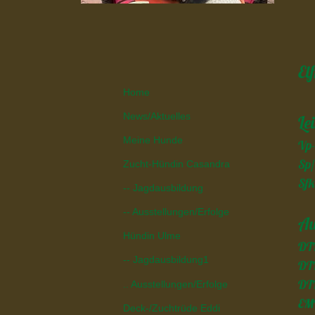
El
Home
News/Aktuelles
Le
Meine Hunde
Vp-
Sp/
Zucht-Hündin Casandra
Sfk
-- Jagdausbildung
-- Ausstellungen/Erfolge
Au
Hündin Ulme
DTK
-- Jagdausbildung1
DTK
DTK
.. Ausstellungen/Erfolge
EMR
Deck-/Zuchtrüde Eddi