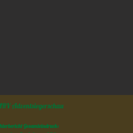
RV Adventsiegerschau
hterbericht Gesamteindruck: