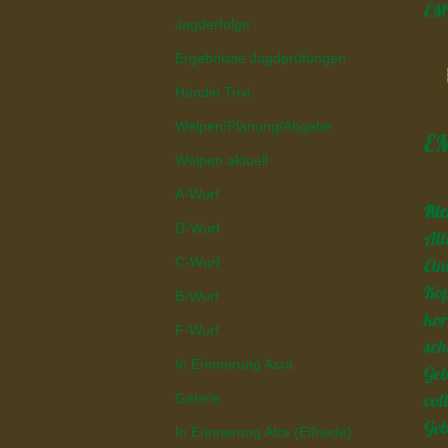
EMR
Jagderfolge
Ergebnisse Jagdprüfungen
Hündin Trixi
Welpen/Planung/Abgabe
EM
Welpen aktuell
A-Wurf
Ric
D-Wurf
All
Ein
C-Wurf
Kop
B-Wurf
kor
F-Wurf
sch
In Erinnerung Asra
Geb
vol
Galerie
Ge
In Erinnerung Afra (Elfriede)