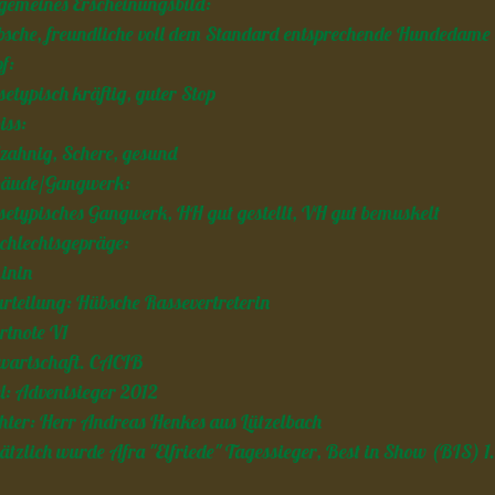
gemeines Erscheinungsbild:
sche, freundliche voll dem Standard entsprechende Hundedame 
f:
setypisch kräftig, guter Stop
iss:
lzahnig, Schere, gesund
bäude/Gangwerk:
setypisches Gangwerk, HH gut gestellt, VH gut bemuskelt
chlechtsgepräge:
inin
rteilung: Hübsche Rassevertreterin
tnote V1
wartschaft. CACIB
el: Adventsieger 2012
hter: Herr Andreas Henkes aus Lützelbach
ätzlich wurde Afra "Elfriede" Tagessieger, Best in Show (BIS) 1.