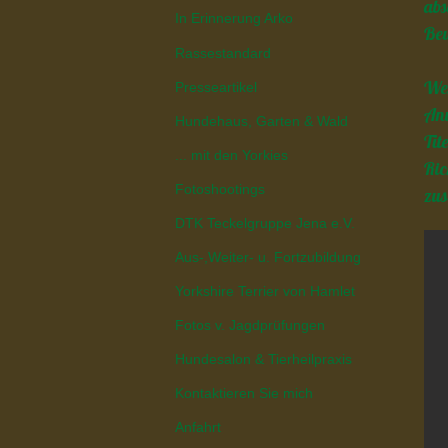
abs
In Erinnerung Arko
Beu
Rassestandard
Wer
Presseartikel
An
Hundehaus, Garten & Wald
Tit
... mit den Yorkies
Ric
Fotoshootings
zus
DTK Teckelgruppe Jena e.V.
Aus-,Weiter- u. Fortzubildung
Yorkshire Terrier von Hamlet
Fotos v. Jagdprüfungen
Hundesalon & Tierheilpraxis
Kontaktieren Sie mich
Anfahrt