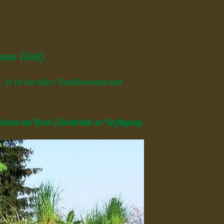
ame Eddi)
. Er ist ein toller Familienhund und
innen als Deck-/Zuchtrüde zu Verfügung.