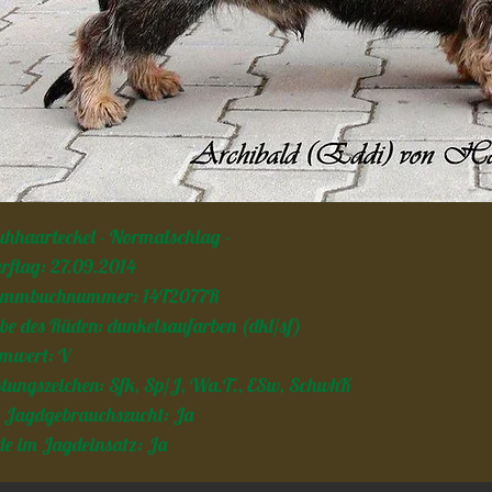
hhaarteckel - Normalschlag -
ftag: 27.09.2014
ammbuchnummer: 14T2077R
be des Rüden: dunkelsaufarben (dkl/sf)
mwert: V
stungszeichen: Sfk, Sp/J, Wa.T., ESw, SchwhK
 Jagdgebrauchszucht: Ja
e im Jagdeinsatz: Ja