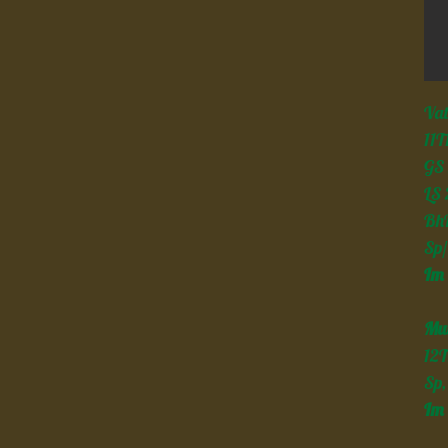
Vat
11T
GS 
LS 
Bh
Sp/
Im 
Mut
12T
Sp,
Im 