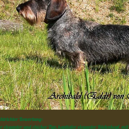
htrichter Bewertung:
r eleganter und chicker Typ, kapitaler eleganter Rüdenkopf, mi