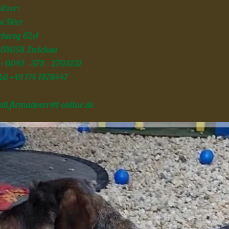
itzer:
n Dörr
chweg 62A
 08058 Zwickau
.: 0049 - 375 - 2703231
il +49 174 1878447
ail
firmadoerr@t-online.de