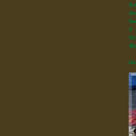
Bes
Sve
Ba
D -
Tel
Mob
Em