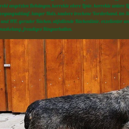
rekt angetzten Behängen, korrekte obere Linie, korrekte untere L
egungsablauf, langer Hals, saubere trockene Vorderhand, im S
und HH, gerader Rücken, abfallende Rückenlinie, exzellenter und
uskelung, freudiges Ringverhalten.