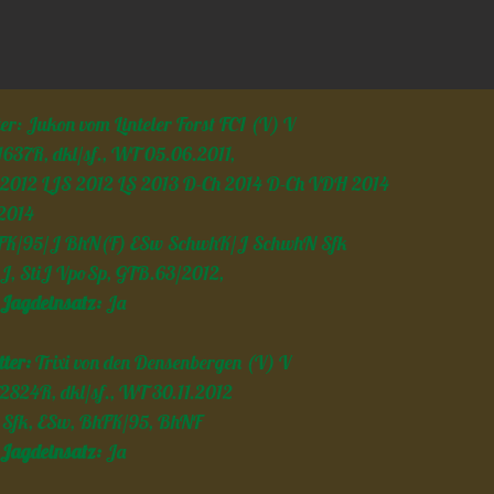
er: Jukon vom Linteler Forst FCI (V) V
1637R, dkl/sf., WT 05.06.2011,
2012 LJS 2012 LS 2013 D-Ch 2014 D-Ch VDH 2014
2014
FK/95/J BhN(F) ESw SchwhK/J SchwhN Sfk
J, StiJ VpoSp, GTB.63/2012,
Jagdeinsatz:
Ja
ter:
Trixi von den Densenbergen (V) V
2824R, dkl/sf., WT 30.11.2012
 Sfk, ESw, BhFK/95, BhNF
Jagdeinsatz:
Ja