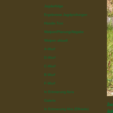
Jagderfolge
Ergebnisse Jagdprüfungen
Hündin Trixi
Welpen/Planung/Abgabe
Welpen aktuell
A-Wurf
D-Wurf
C-Wurf
B-Wurf
F-Wurf
In Erinnerung Asra
Galerie
Zuc
In Erinnerung Afra (Elfriede)
Seh