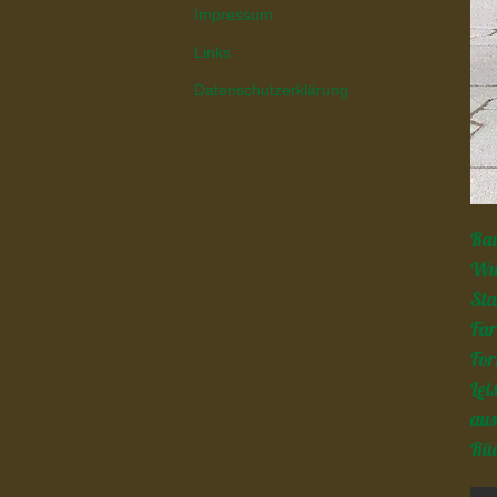
Impressum
Links
Datenschutzerklärung
Rau
Wur
St
Far
For
Lei
aus
Rüd